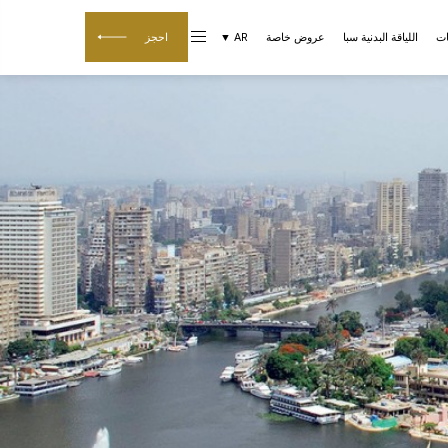
ات
اللياقة البدنية سبا
عروض خاصة
AR ▼
احجز