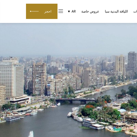
ات
اللياقة البدنية سبا
عروض خاصة
AR ▼
احجز