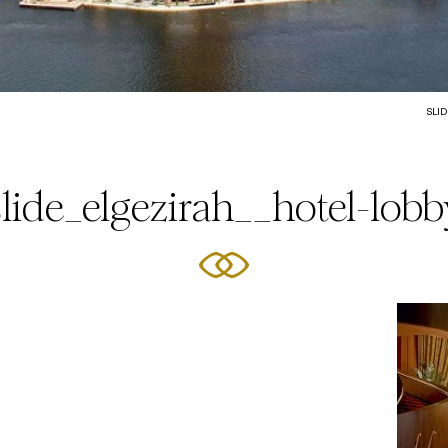
SLI
slide_elgezirah__hotel-lobb