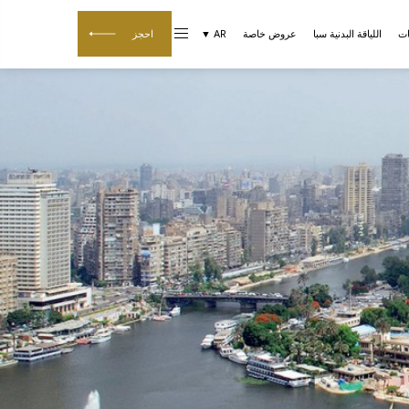
ات
اللياقة البدنية سبا
عروض خاصة
AR ▼
احجز