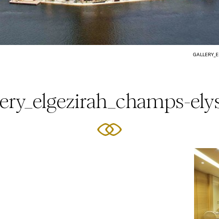
GALLERY_
lery_elgezirah_champs-ely